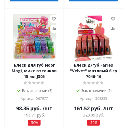
Блеск для губ Noor
Блеск д/губ Farres
Magi, микс оттенков
"Velvet" матовый 6 гр
15 мл J305
7046-16
Есть в наличии (8)
Есть в наличии (5)
Артикул: 567977
Артикул: 568235
98.35
руб.
/шт
161.52
руб.
/шт
196.71
руб.
323.05
руб.
-
50
%
-
50
%