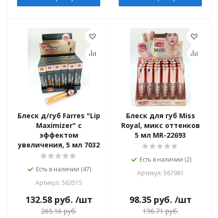
Блеск д/губ Farres "Lip
Блеск для губ Miss
Maximizer" с
Royal, микс оттенков
эффектом
5 мл MR-22693
увеличения, 5 мл 7032
Есть в наличии (2)
Есть в наличии (47)
Артикул: 567981
Артикул: 563515
132.58
руб.
/шт
98.35
руб.
/шт
265.16
руб.
196.71
руб.