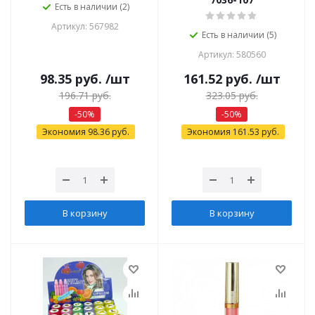
Есть в наличии (2)
Артикул: 567982
Есть в наличии (5)
Артикул: 580560
98.35
руб.
/шт
161.52
руб.
/шт
196.71
руб.
323.05
руб.
-
50
%
-
50
%
Экономия
98.36
руб.
Экономия
161.53
руб.
В корзину
В корзину