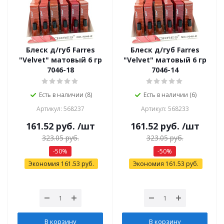
Блеск д/губ Farres
Блеск д/губ Farres
"Velvet" матовый 6 гр
"Velvet" матовый 6 гр
7046-18
7046-14
Есть в наличии (8)
Есть в наличии (6)
Артикул: 568237
Артикул: 568233
161.52
руб.
/шт
161.52
руб.
/шт
323.05
руб.
323.05
руб.
-
50
%
-
50
%
Экономия
161.53
руб.
Экономия
161.53
руб.
В корзину
В корзину