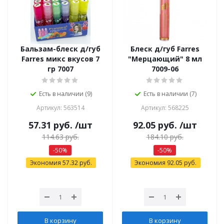
Бальзам-блеск д/губ
Блеск д/губ Farres
Farres микс вкусов 7
"Мерцающий" 8 мл
гр 7007
7009-06
Есть в наличии (9)
Есть в наличии (7)
Артикул: 563514
Артикул: 568225
57.31
руб.
/шт
92.05
руб.
/шт
114.63
руб.
184.10
руб.
-
50
%
-
50
%
Экономия
57.32
руб.
Экономия
92.05
руб.
В корзину
В корзину