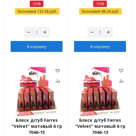
-
50
%
-
50
%
Экономия
132.58
руб.
Экономия
98.36
руб.
В корзину
В корзину
Блеск д/губ Farres
Блеск д/губ Farres
"Velvet" матовый 6 гр
"Velvet" матовый 6 гр
7046-15
7046-13