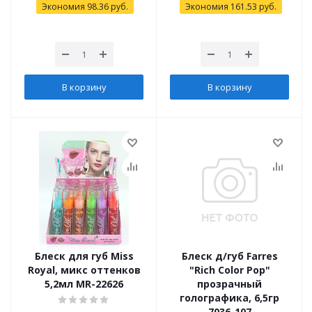
Экономия
98.36
руб.
Экономия
161.53
руб.
В корзину
В корзину
Блеск для губ Miss
Блеск д/губ Farres
Royal, микс оттенков
"Rich Color Pop"
5,2мл MR-22626
прозрачный
голографика, 6,5гр
7036-107