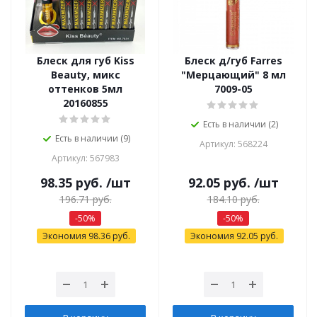
Блеск для губ Kiss
Блеск д/губ Farres
Beauty, микс
"Мерцающий" 8 мл
оттенков 5мл
7009-05
20160855
Есть в наличии (2)
Есть в наличии (9)
Артикул: 568224
Артикул: 567983
98.35
руб.
/шт
92.05
руб.
/шт
196.71
руб.
184.10
руб.
-
50
%
-
50
%
Экономия
98.36
руб.
Экономия
92.05
руб.