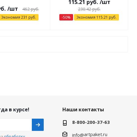
115.21
руб.
/шт
б.
/шт
462
руб.
230.42
руб.
Экономия
231
руб.
-
50
%
Экономия
115.21
руб.
да в курсе!
Наши контакты
8-800-200-37-63
artpaket.ru
info@
на
обработку