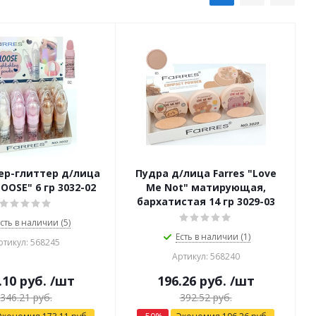
ер-глиттер д/лица
Пудра д/лица Farres "Love
LOOSE" 6 гр 3032-02
Me Not" матирующая,
бархатистая 14 гр 3029-03
сть в наличии (5)
Есть в наличии (1)
ртикул: 568245
Артикул: 568240
.10
руб.
/шт
196.26
руб.
/шт
346.21
руб.
392.52
руб.