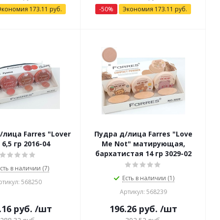
Экономия
173.11
руб.
-
50
%
Экономия
173.11
руб.
/лица Farres "Lover
Пудра д/лица Farres "Love
 6,5 гр 2016-04
Me Not" матирующая,
бархатистая 14 гр 3029-02
сть в наличии (7)
Есть в наличии (1)
ртикул: 568250
Артикул: 568239
.16
руб.
/шт
196.26
руб.
/шт