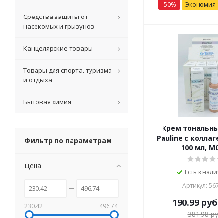
-
50
%
Экономия
Средства защиты от
насекомых и грызунов
Канцелярские товары
Товары для спорта, туризма
и отдыха
Бытовая химия
Крем тональный
Pauline с коллаг
Фильтр по параметрам
100 мл, М
Цена
Есть в нали
Артикул: 56
190.99
руб
230.42
496.74
381.98
ру