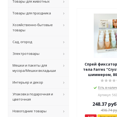
Товары для животных
Товары для праздника
Хозяйственно-бытовые
товары
Сад, огород
Электротовары
Спрей фиксатор
Мешки и пакеты для
тела Farres "Cryst
мусора/Мешки вкладыши
шиммером, 80
Интерьер и декор
Есть в налич
Упаковка подарочная и
Артикул: 56
цветочная
248.37
руб
496.74
ру
Новогодние товары