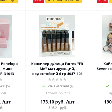
248.37
руб.
-
50
%
Экономия
190.99
руб.
-
50
%
 Penelopa
Консилер д/лица Farres "Fit
Хай
, микс
Me" матирующий,
Sevenco
 Р-31013
водостойкий 6 гр 4047-101
чии (5)
Есть в наличии (4)
Е
7958
Артикул: 568270
А
.
/шт
173.10
руб.
/шт
190
б.
346.21
руб.