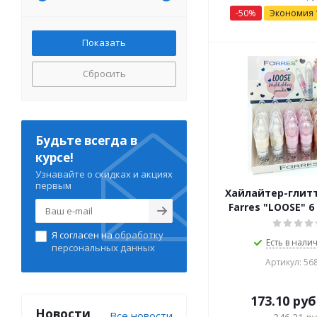
-
50
%
Экономия
Сбросить
Будьте всегда в
курсе!
Узнавайте о скидках и акциях
первым
Xайлайтер-глит
Farres "LOOSE" 6
Я согласен на
обработку
Есть в налич
персональных данных
Артикул: 56
173.10
руб
Новости
Все новости