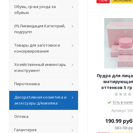
-
50
%
Экономия
Обувь, ср-ва ухода за
обувью
(!!!) Ликвидация Категорий,
подгрупп
Товары для заготовки и
консервирования
Хозяйственный инвентарь
и инструмент
Пудра для лица
матирующая
Пиротехника
оттенков 5 гр
Декоративная косметика и
Есть в нали
аксессуары д/макияжа
Артикул: 56
Оптика
190.99
руб
381.98
ру
Галантерея