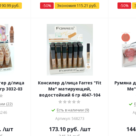
190.99
руб.
-
50
%
Экономия
115.21
руб.
-
50
%
тер д/лица
Консилер д/лица Farres "Fit
Румяна д
 гр 3032-03
Me" матирующий,
Me"
водостойкий 6 гр 4047-104
ии (22)
Е
Есть в наличии (9)
8246
А
Артикул: 568273
.
/шт
173.10
руб.
/шт
144