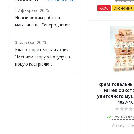
346.21
ру
-
50
%
Экономия
17 февраля 2025
Новый режим работы
магазина в г.Северодвинск
3 октября 2023
Благотворительная акция
"Меняем старую посуду на
новую кастрюлю".
Крем тональны
Farres с экс
улиточного муц
4037-10
Есть в налич
Артикул: 56