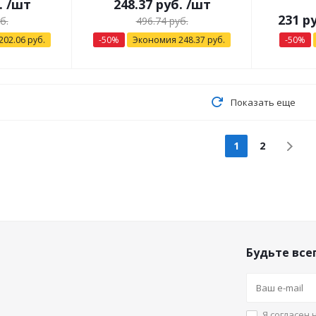
.
/шт
248.37
руб.
/шт
231
ру
б.
496.74
руб.
202.06
руб.
-
50
%
Экономия
248.37
руб.
-
50
%
Показать еще
1
2
Будьте всег
Я согласен 