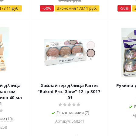
б.
346.21
руб.
173.11
руб.
-
50
%
Экономия
173.11
руб.
-
50
%
й д/лица
Xайлайтер д/лица Farres
Румяна д
трактом
"Baked Pro. Glow" 12 гр 3017-
ина 40 мл
01
1
Е
Есть в наличии (7)
А
ии (10)
Артикул: 568241
8258