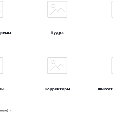
кремы
Пудра
ры
Корректоры
Фиксат
ание)