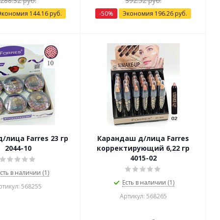
288.32
руб.
392.52
руб.
Экономия
144.16
руб.
-
50
%
Экономия
196.26
руб.
/лица Farres 23 гр
Карандаш д/лица Farres
2044-10
корректирующий 6,22 гр
4015-02
сть в наличии (1)
Есть в наличии (1)
ртикул: 568255
Артикул: 568265