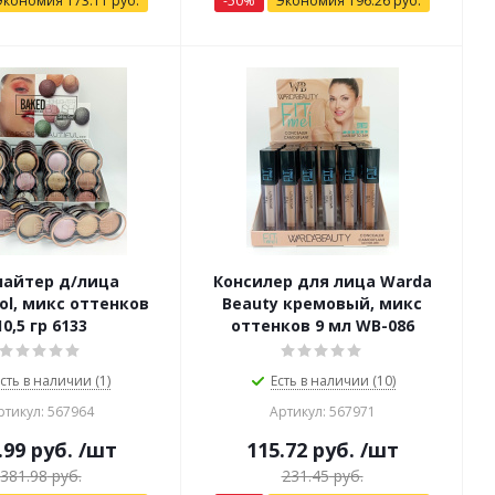
Экономия
173.11
руб.
-
50
%
Экономия
196.26
руб.
лайтер д/лица
Консилер для лица Warda
ol, микс оттенков
Beauty кремовый, микс
10,5 гр 6133
оттенков 9 мл WB-086
сть в наличии (1)
Есть в наличии (10)
ртикул: 567964
Артикул: 567971
.99
руб.
/шт
115.72
руб.
/шт
381.98
руб.
231.45
руб.