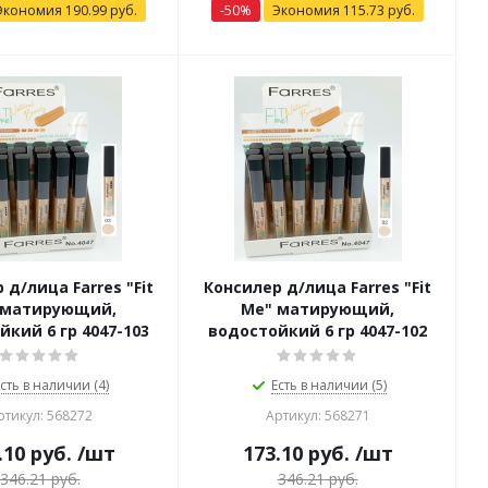
Экономия
190.99
руб.
-
50
%
Экономия
115.73
руб.
 д/лица Farres "Fit
Консилер д/лица Farres "Fit
 матирующий,
Me" матирующий,
йкий 6 гр 4047-103
водостойкий 6 гр 4047-102
сть в наличии (4)
Есть в наличии (5)
ртикул: 568272
Артикул: 568271
.10
руб.
/шт
173.10
руб.
/шт
346.21
руб.
346.21
руб.