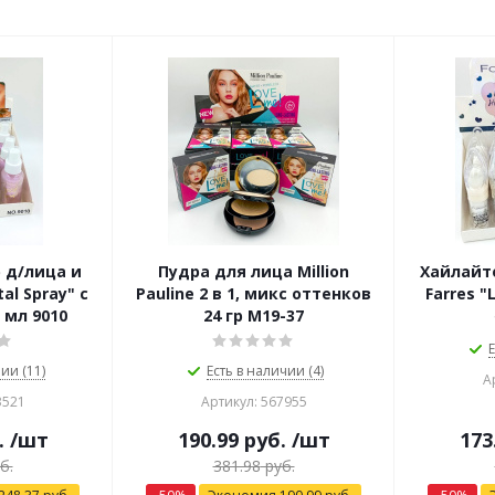
 д/лица и
Пудра для лица Million
Xайлайт
al Spray" с
Pauline 2 в 1, микс оттенков
Farres "
 мл 9010
24 гр М19-37
Е
ии (11)
Есть в наличии (4)
А
3521
Артикул: 567955
.
/шт
190.99
руб.
/шт
173
б.
381.98
руб.