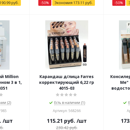
190.99
руб.
-
50
%
Экономия
173.11
руб.
-
50
%
 Million
Карандаш д/лица Farres
Консилер
еном 3 в 1,
корректирующий 6,22 гр
Me"
0351
4015-03
водосто
чии (2)
Есть в наличии (1)
Е
7985
Артикул: 568266
А
.
/шт
115.21
руб.
/шт
173
б.
230.42
руб.