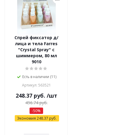
Спрей фиксатор д/
лица и тела Farres
"Crystal Spray" с
шиммером, 80 мл
9010
Есть в наличии (11)
Артикул: 563521
248.37
руб.
/шт
496.74
руб.
-
50
%
Экономия
248.37
руб.