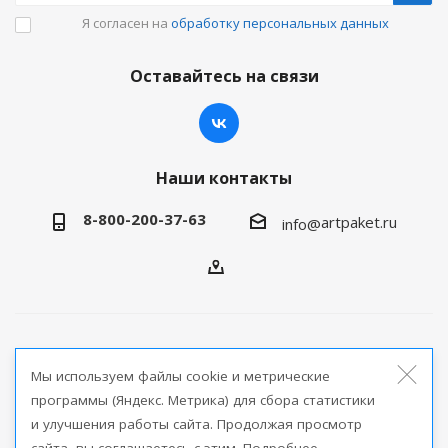
Я согласен на
обработку персональных данных
Оставайтесь на связи
Наши контакты
8-800-200-37-63
artpaket.ru
info@
2026 © Артпакет — интернет-магазин упаковочной
Мы используем файлы cookie и метрические
продукции
программы (Яндекс. Метрика) для сбора статистики
и улучшения работы сайта. Продолжая просмотр
Версия для печати