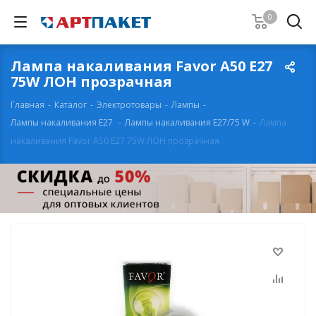
0
Лампа накаливания Favor A50 E27
75W ЛОН прозрачная
Главная
-
Каталог
-
Электротовары
-
Лампы
-
Лампы накаливания E27
-
Лампы накаливания E27/75 W
-
Лампа
накаливания Favor A50 E27 75W ЛОН прозрачная