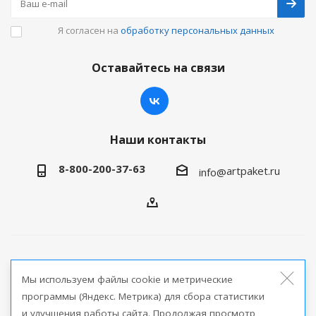
Я согласен на
обработку персональных данных
Оставайтесь на связи
Наши контакты
8-800-200-37-63
artpaket.ru
info@
2026 © Артпакет — интернет-магазин упаковочной
Мы используем файлы cookie и метрические
продукции
программы (Яндекс. Метрика) для сбора статистики
и улучшения работы сайта. Продолжая просмотр
Версия для печати