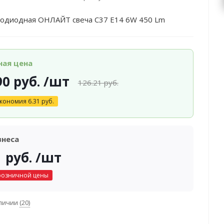
тодиодная ОНЛАЙТ свеча С37 Е14 6W 450 Lm
ная цена
90
руб.
/шт
126.21
руб.
кономия
6.31
руб.
знеса
1
руб.
/шт
розничной цены
аличии
(20)