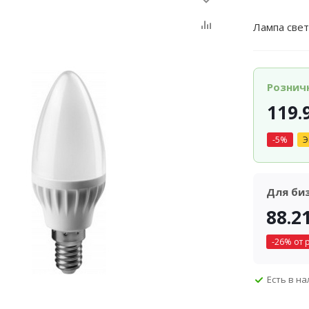
Лампа све
Рознич
119.
-
5
%
Э
Для би
88.2
-
26
% от 
Есть в н