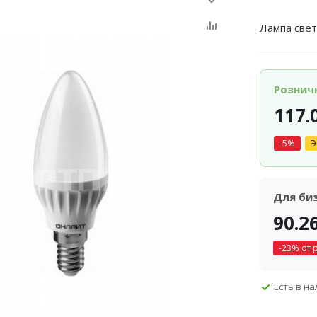
Лампа све
Рознич
117.
-
5
%
Э
Для би
90.2
-
23
% от 
Есть в н