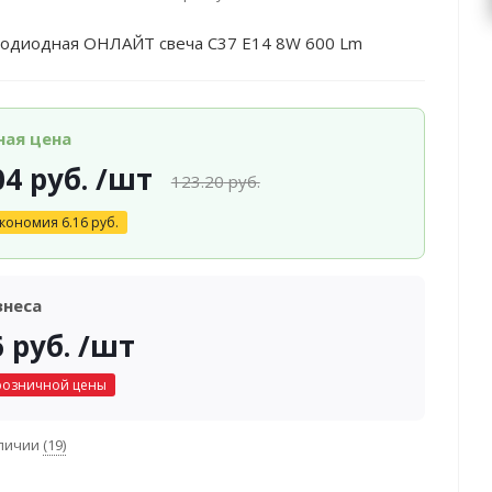
тодиодная ОНЛАЙТ свеча С37 Е14 8W 600 Lm
ная цена
04
руб.
/шт
123.20
руб.
кономия
6.16
руб.
знеса
6
руб.
/шт
розничной цены
аличии
(19)