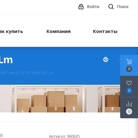
Войти
Поиск
ак купить
Компания
Контакты
 Lm
0
ЙТ свеча С37 Е14 8W 600 Lm
0
0
Артикул:
960635