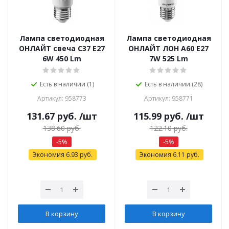
Лампа светодиодная
Лампа светодиодная
ОНЛАЙТ свеча С37 Е27
ОНЛАЙТ ЛОН А60 Е27
6W 450 Lm
7W 525 Lm
Есть в наличии (1)
Есть в наличии (28)
Артикул: 958773
Артикул: 958771
131.67
руб.
/шт
115.99
руб.
/шт
138.60
руб.
122.10
руб.
-
5
%
-
5
%
Экономия
6.93
руб.
Экономия
6.11
руб.
В корзину
В корзину