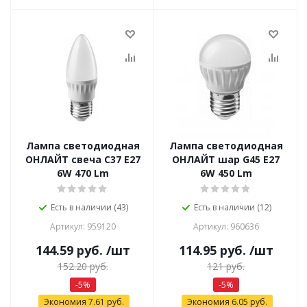
Лампа светодиодная
Лампа светодиодная
ОНЛАЙТ свеча С37 Е27
ОНЛАЙТ шар G45 Е27
6W 470 Lm
6W 450 Lm
Есть в наличии (43)
Есть в наличии (12)
Артикул: 959120
Артикул: 960636
144.59
руб.
/шт
114.95
руб.
/шт
152.20
руб.
121
руб.
-
5
%
-
5
%
Экономия
7.61
руб.
Экономия
6.05
руб.