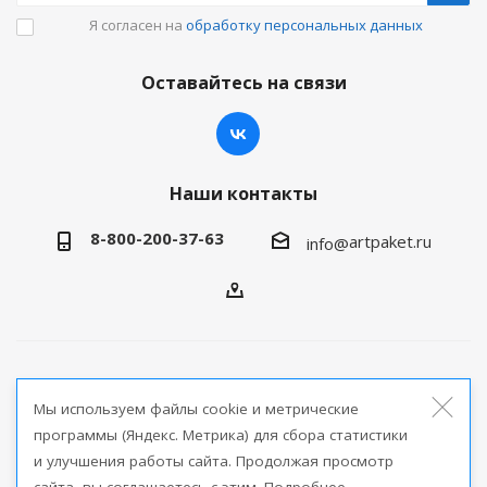
Я согласен на
обработку персональных данных
Оставайтесь на связи
Наши контакты
8-800-200-37-63
artpaket.ru
info@
2026 © Артпакет — интернет-магазин упаковочной
Мы используем файлы cookie и метрические
продукции
программы (Яндекс. Метрика) для сбора статистики
и улучшения работы сайта. Продолжая просмотр
Версия для печати