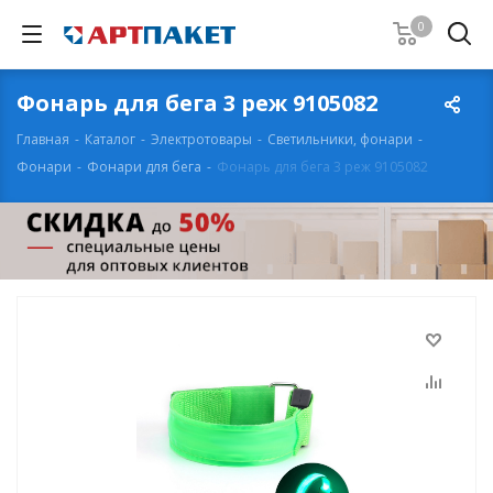
0
Фонарь для бега 3 реж 9105082
Главная
-
Каталог
-
Электротовары
-
Светильники, фонари
-
Фонари
-
Фонари для бега
-
Фонарь для бега 3 реж 9105082