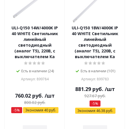
ULI-Q150 14W/4000K IP
ULI-Q150 18W/4000K IP
40 WHITE Светильник
40 WHITE Светильник
линейный
линейный
светодиодный
светодиодный
(аналог Т5), 220В, с
(аналог Т5), 220В, с
выключателем Ка
выключателем Ка
Есть в наличии (24)
Есть в наличии (101)
Артикул: 899784
Артикул: 899783
881.29
руб.
/шт
760.02
руб.
/шт
927.67
руб.
800.02
руб.
-
5
%
-
5
%
Экономия
40
руб.
Экономия
46.38
руб.