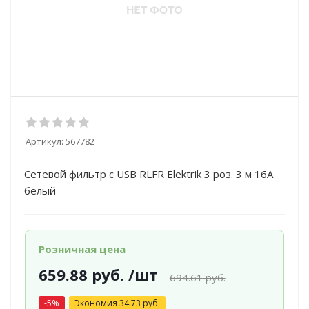
Артикул:
567782
Сетевой фильтр с USB RLFR Elektrik 3 роз. 3 м 16А
белый
Розничная цена
659.88
руб.
/шт
694.61
руб.
-
5
%
Экономия
34.73
руб.