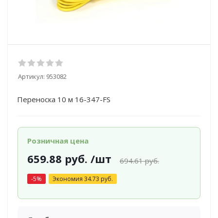
Артикул:
953082
Переноска 10 м 16-347-FS
Розничная цена
659.88
руб.
/шт
694.61
руб.
-
5
%
Экономия
34.73
руб.