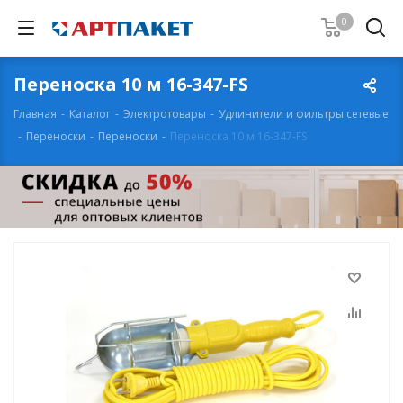
0
Переноска 10 м 16-347-FS
Главная
-
Каталог
-
Электротовары
-
Удлинители и фильтры сетевые
-
Переноски
-
Переноски
-
Переноска 10 м 16-347-FS