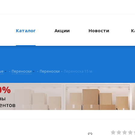
Каталог
Акции
Новости
К
ые
-
Переноски
-
Переноски
-
Переноска 15 м