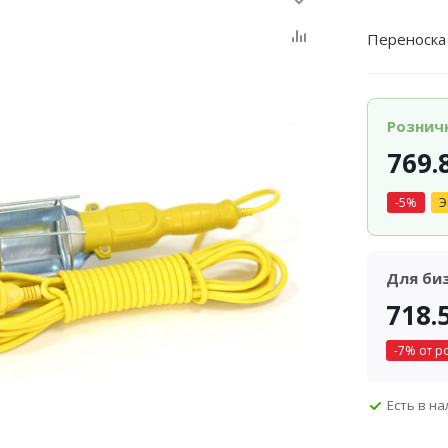
Переноска
Рознич
769.
-
5
%
Э
Для би
718.
-
7
% от р
Есть в н