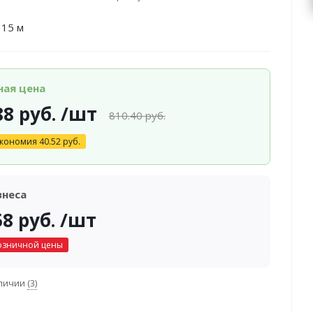
 15 м
ная цена
88
руб.
/шт
810.40
руб.
кономия
40.52
руб.
знеса
58
руб.
/шт
озничной цены
аличии
(3)