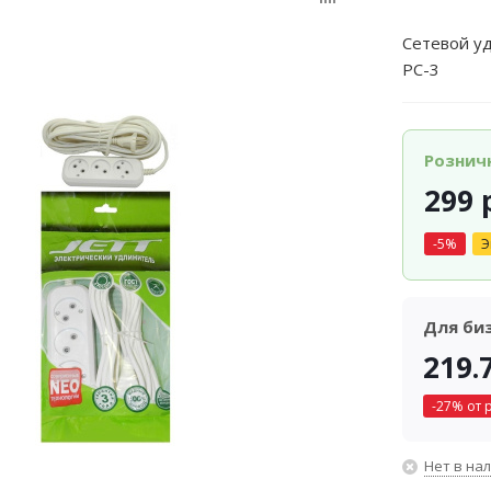
Сетевой уд
РС-3
Рознич
299
р
-
5
%
Э
Для би
219.
-
27
% от 
Нет в на