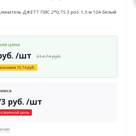
линитель ДЖЕТТ ПВС 2*0,75 3 роз. 1,5 м 10А белый
ная цена
уб.
/шт
314.74
руб.
кономия
15.74
руб.
знеса
73
руб.
/шт
розничной цены
личии