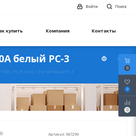
Войти
Поиск
ак купить
Компания
Контакты
10А белый РС-3
0
 ПВС 2*0,75 3 роз. 1,5 м 10А белый РС-3
0
0
Артикул:
967299