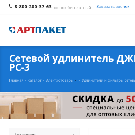
8-800-200-37-63
Заказать звонок
звонок бесплатный
Сетевой удлинитель ДЖЕТ
РС-3
Главная
-
Каталог
-
Электротовары
-
Удлинители и фильтры сетев
Автотовары