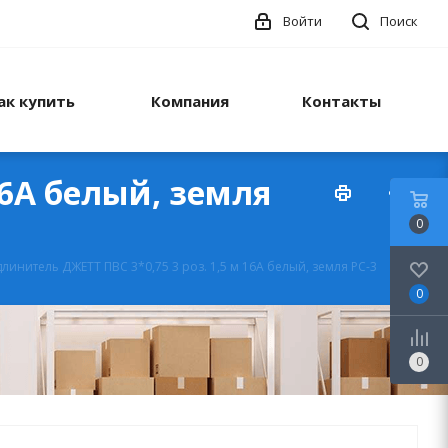
Войти
Поиск
ак купить
Компания
Контакты
16А белый, земля
0
линитель ДЖЕТТ ПВС 3*0,75 3 роз. 1,5 м 16А белый, земля РС-3
0
0