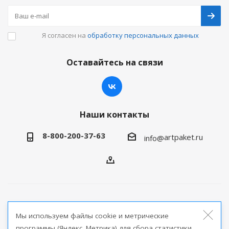
Я согласен на
обработку персональных данных
Оставайтесь на связи
Наши контакты
8-800-200-37-63
artpaket.ru
info@
2026 © Артпакет — интернет-магазин упаковочной
Мы используем файлы cookie и метрические
продукции
программы (Яндекс. Метрика) для сбора статистики