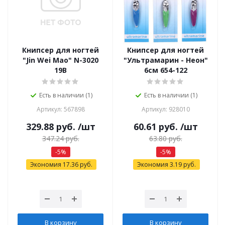
Книпсер для ногтей
Книпсер для ногтей
"Jin Wei Mao" N-3020
"Ультрамарин - Неон"
19B
6см 654-122
Есть в наличии (1)
Есть в наличии (1)
Артикул: 567898
Артикул: 928010
329.88
руб.
/шт
60.61
руб.
/шт
347.24
руб.
63.80
руб.
-
5
%
-
5
%
Экономия
17.36
руб.
Экономия
3.19
руб.
В корзину
В корзину