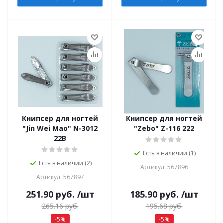
Книпсер для ногтей
Книпсер для ногтей
"Jin Wei Mao" N-3012
"Zebo" Z-116 222
22B
Есть в наличии (1)
Есть в наличии (2)
Артикул: 567896
Артикул: 567897
251.90
руб.
/шт
185.90
руб.
/шт
265.16
руб.
195.68
руб.
-
5
%
-
5
%