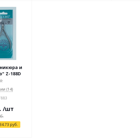
аникюра и
" Z-188D
ии (14)
7883
.
/шт
б.
34.73
руб.