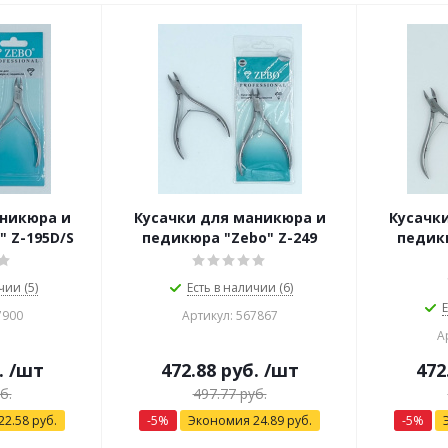
аникюра и
Кусачки для маникюра и
Кусачк
 Z-195D/S
педикюра "Zebo" Z-249
педикю
чии (5)
Есть в наличии (6)
Е
7900
Артикул: 567867
А
.
/шт
472.88
руб.
/шт
472
б.
497.77
руб.
22.58
руб.
-
5
%
Экономия
24.89
руб.
-
5
%