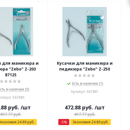
и для маникюра и
Кусачки для маникюра и
ра "Zebo" Z-203
педикюра "Zebo" Z-250
8712S
Есть в наличии (1)
сть в наличии (5)
Артикул: 567881
ртикул: 567885
.88
руб.
/шт
472.88
руб.
/шт
497.77
руб.
497.77
руб.
Экономия
24.89
руб.
-
5
%
Экономия
24.89
руб.