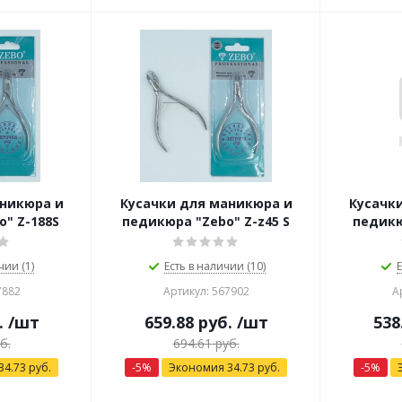
аникюра и
Кусачки для маникюра и
Кусачк
" Z-188S
педикюра "Zebo" Z-z45 S
педикю
чии (1)
Есть в наличии (10)
Е
7882
Артикул: 567902
А
.
/шт
659.88
руб.
/шт
538
б.
694.61
руб.
34.73
руб.
-
5
%
Экономия
34.73
руб.
-
5
%