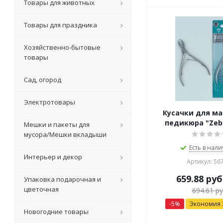
Товары для животных
Товары для праздника
Хозяйственно-бытовые
товары
Сад, огород
Электротовары
Кусачки для м
педикюра "Zebo
Мешки и пакеты для
мусора/Мешки вкладыши
Есть в нали
Интерьер и декор
Артикул: 56
659.88
руб
Упаковка подарочная и
цветочная
694.61
ру
-
5
%
Экономия
Новогодние товары