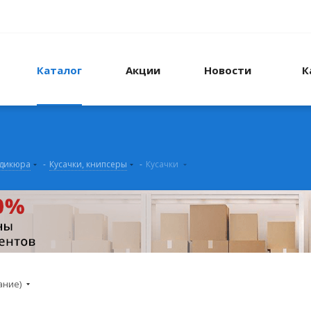
Каталог
Акции
Новости
К
едикюра
-
Кусачки, книпсеры
-
Кусачки
ание)