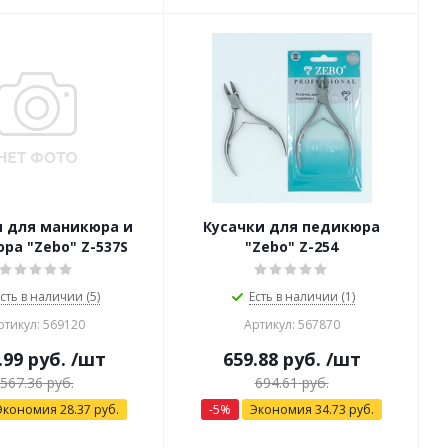
и для маникюра и
Кусачки для педикюра
ра "Zebo" Z-537S
"Zebo" Z-254
сть в наличии (5)
Есть в наличии (1)
ртикул: 569120
Артикул: 567870
.99
руб.
/шт
659.88
руб.
/шт
567.36
руб.
694.61
руб.
Экономия
28.37
руб.
-
5
%
Экономия
34.73
руб.