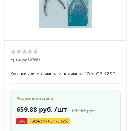
Артикул:
567883
Кусачки для маникюра и педикюра "Zebo" Z-188D
Розничная цена
659.88
руб.
/шт
694.61
руб.
-
5
%
Экономия
34.73
руб.