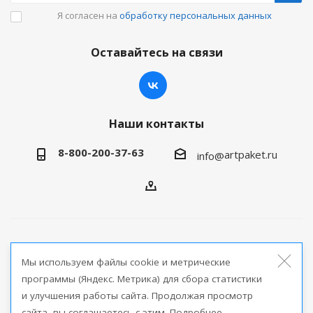
Я согласен на
обработку персональных данных
Оставайтесь на связи
Наши контакты
8-800-200-37-63
artpaket.ru
info@
2026 © Артпакет — интернет-магазин упаковочной
Мы используем файлы cookie и метрические
продукции
программы (Яндекс. Метрика) для сбора статистики
и улучшения работы сайта. Продолжая просмотр
Версия для печати
сайта, вы соглашаетесь с этим. Подробнее