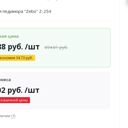
я педикюра "Zebo" Z-254
ная цена
88
руб.
/шт
694.61
руб.
кономия
34.73
руб.
знеса
02
руб.
/шт
розничной цены
аличии
(1)