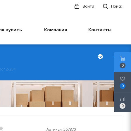
Войти
Поиск
ак купить
Компания
Контакты
0
bo" Z-254
0
0
Артикул:
567870