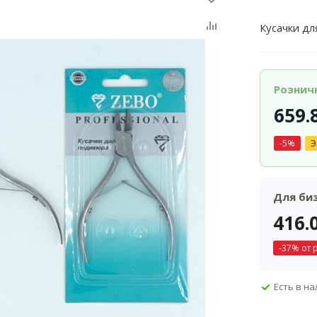
Кусачки дл
Рознич
659.
-
5
%
Э
Для би
416.
-
37
% от 
Есть в н