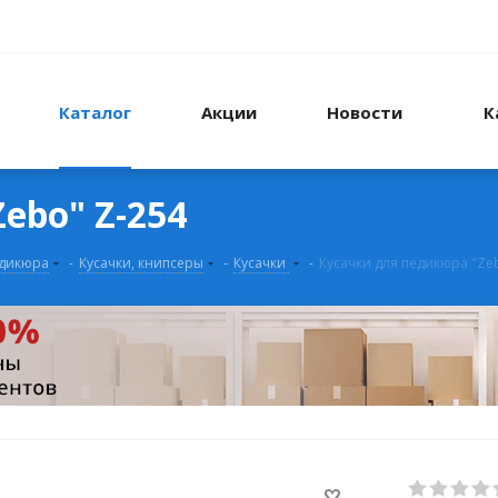
Каталог
Акции
Новости
К
ebo" Z-254
едикюра
-
Кусачки, книпсеры
-
Кусачки
-
Кусачки для педикюра "Ze