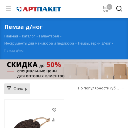
0
Пемза д/ног
Главная
-
Каталог
-
Галантерея
-
Инструменты для маникюра и педикюра
-
Пемзы, терки д/ног
-
Пемза д/ног
По популярности (убывание)
Фильтр