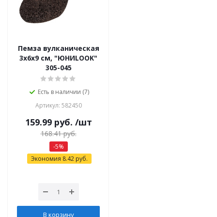
Пемза вулканическая
3х6х9 см, "ЮНИLOOK"
305-045
Есть в наличии (7)
Артикул: 582450
159.99
руб.
/шт
168.41
руб.
-
5
%
Экономия
8.42
руб.
В корзину