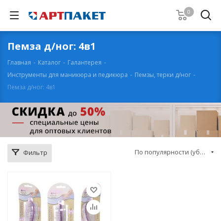
0
Пемза д/ног: 4в1
Главная
-
Каталог
-
Галантерея
-
Инструменты для маникюра и педикюра
-
Пемзы, терки д/ног
-
Пемза д/ног: 4в1
По популярности (убывание)
Фильтр