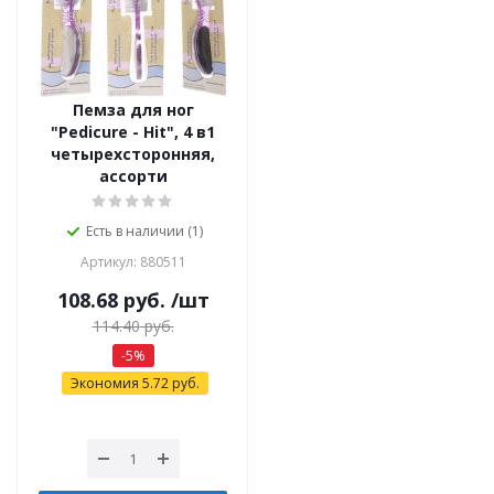
Пемза для ног
"Pedicure - Hit", 4 в1
четырехсторонняя,
ассорти
Есть в наличии (1)
Артикул: 880511
108.68
руб.
/шт
114.40
руб.
-
5
%
Экономия
5.72
руб.