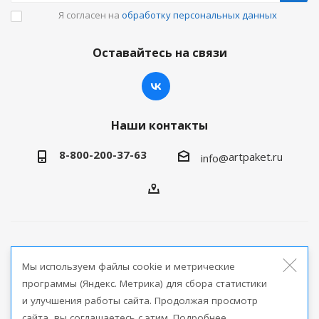
Я согласен на
обработку персональных данных
Оставайтесь на связи
Наши контакты
8-800-200-37-63
artpaket.ru
info@
2026 © Артпакет — интернет-магазин упаковочной
Мы используем файлы cookie и метрические
продукции
программы (Яндекс. Метрика) для сбора статистики
и улучшения работы сайта. Продолжая просмотр
Версия для печати
сайта, вы соглашаетесь с этим. Подробнее