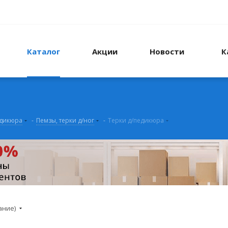
Каталог
Акции
Новости
К
едикюра
-
Пемзы, терки д/ног
-
Терки д/педикюра
ание)