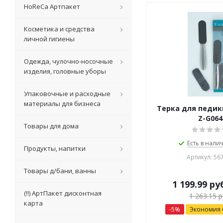
HoReCa Артпакет
Косметика и средства
личной гигиены
Одежда, чулочно-носочные
изделия, головные уборы
Упаковочные и расходные
материалы для бизнеса
Терка для педик
Z-G064
Товары для дома
Есть в налич
Продукты, напитки
Артикул: 56
Товары д/бани, ванны
1 199.99
ру
(!!) АртПакет дисконтная
1 263.15
р
карта
-
5
%
Экономия