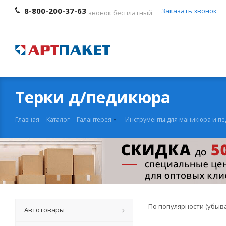
8-800-200-37-63
Заказать звонок
звонок бесплатный
Терки д/педикюра
Главная
-
Каталог
-
Галантерея
-
Инструменты для маникюра и п
По популярности (убыв
Автотовары