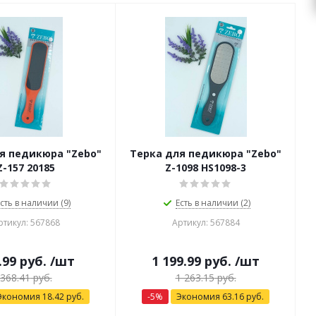
я педикюра "Zebo"
Терка для педикюра "Zebo"
Z-157 20185
Z-1098 HS1098-3
сть в наличии (9)
Есть в наличии (2)
ртикул: 567868
Артикул: 567884
.99
руб.
/шт
1 199.99
руб.
/шт
368.41
руб.
1 263.15
руб.
Экономия
18.42
руб.
-
5
%
Экономия
63.16
руб.