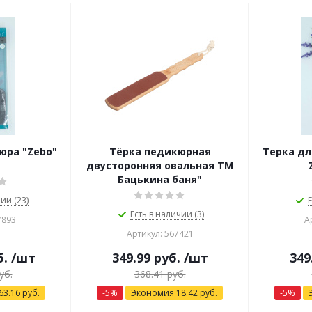
юра "Zebo"
Тёрка педикюрная
Терка дл
двусторонняя овальная ТМ
Бацькина баня"
ии (23)
Е
Есть в наличии (3)
7893
А
Артикул: 567421
б.
/шт
349.99
руб.
/шт
349
уб.
368.41
руб.
63.16
руб.
-
5
%
Экономия
18.42
руб.
-
5
%