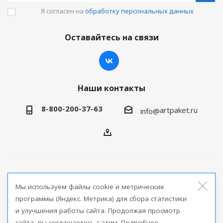
Я согласен на
обработку персональных данных
Оставайтесь на связи
Наши контакты
8-800-200-37-63
artpaket.ru
info@
2026 © Артпакет — интернет-магазин упаковочной
Мы используем файлы cookie и метрические
продукции
программы (Яндекс. Метрика) для сбора статистики
и улучшения работы сайта. Продолжая просмотр
Версия для печати
сайта, вы соглашаетесь с этим. Подробнее