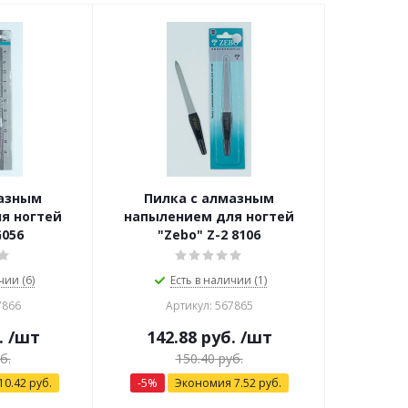
мазным
Пилка c алмазным
я ногтей
напылением для ногтей
G056
"Zebo" Z-2 8106
чии (6)
Есть в наличии (1)
7866
Артикул: 567865
.
/шт
142.88
руб.
/шт
б.
150.40
руб.
10.42
руб.
-
5
%
Экономия
7.52
руб.