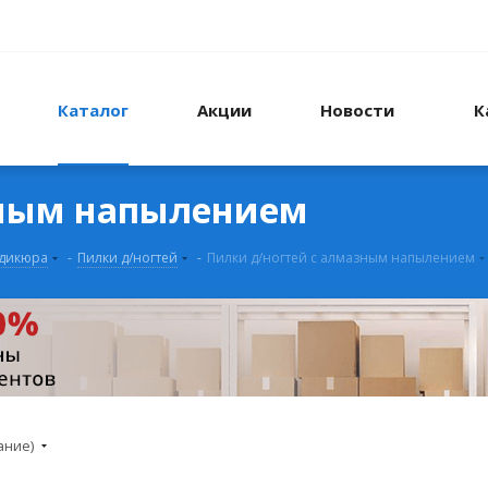
Каталог
Акции
Новости
К
зным напылением
едикюра
-
Пилки д/ногтей
-
Пилки д/ногтей c алмазным напылением
ание)