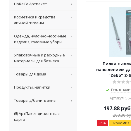
HoReCa Артпакет
Косметика и средства
личной гигиены
Одежда, чулочно-носочные
изделия, головные уборы
Упаковочные и расходные
материалы для бизнеса
Пилка c ал
напылением дл
Товары для дома
"Zebo" Z-
Продукты, напитки
Есть в нали
Артикул: 56
Товары д/бани, ванны
197.88
руб
(!!) АртПакет дисконтная
208.30
ру
карта
-
5
%
Экономия