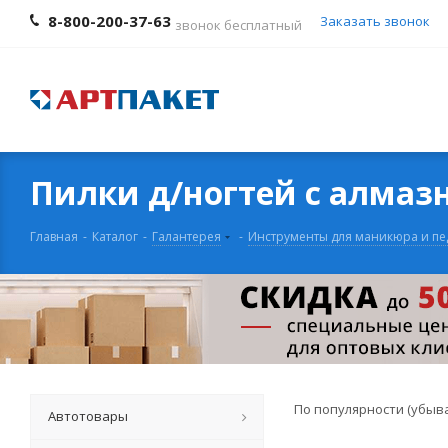
8-800-200-37-63
Заказать звонок
звонок бесплатный
Пилки д/ногтей c алма
Главная
-
Каталог
-
Галантерея
-
Инструменты для маникюра и п
По популярности (убыв
Автотовары