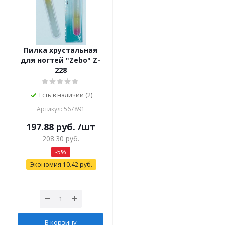
Пилка хрустальная
для ногтей "Zebo" Z-
228
Есть в наличии (2)
Артикул: 567891
197.88
руб.
/шт
208.30
руб.
-
5
%
Экономия
10.42
руб.
В корзину