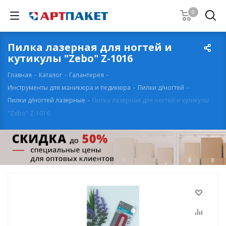
0
Пилка лазерная для ногтей и
кутикулы "Zebo" Z-1016
Главная
-
Каталог
-
Галантерея
-
Инструменты для маникюра и педикюра
-
Пилки д/ногтей
-
Пилки д/ногтей лазерные
-
Пилка лазерная для ногтей и кутикулы
"Zebo" Z-1016