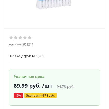
Артикул:
958211
Щетка д/рук М 1283
Розничная цена
89.99
руб.
/шт
94.73
руб.
-
5
%
Экономия
4.74
руб.