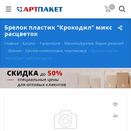
0
Брелок пластик "Крокодил" микс
расцветок
Главная
-
Каталог
-
Галантерея
-
Магниты/Брелки, бирки д/ключей
-
Брелки
-
Брелки силиконовые, пластиковые
-
Брелок пластик
"Крокодил" микс расцветок