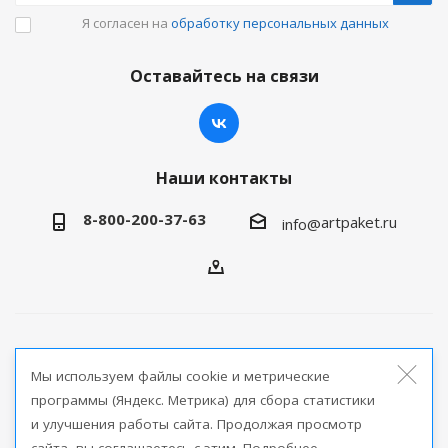
Я согласен на
обработку персональных данных
Оставайтесь на связи
Наши контакты
8-800-200-37-63
artpaket.ru
info@
2026 © Артпакет — интернет-магазин упаковочной
Мы используем файлы cookie и метрические
продукции
программы (Яндекс. Метрика) для сбора статистики
и улучшения работы сайта. Продолжая просмотр
Версия для печати