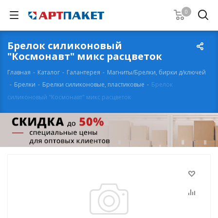
0
Брелок силиконовый
"Космонавт" микс расцветок
Главная
-
Каталог
-
Галантерея
-
Магниты/Брелки, бирки д/ключей
-
Брелки
-
Брелки силиконовые, пластиковые
-
Брелок
силиконовый "Космонавт" микс расцветок