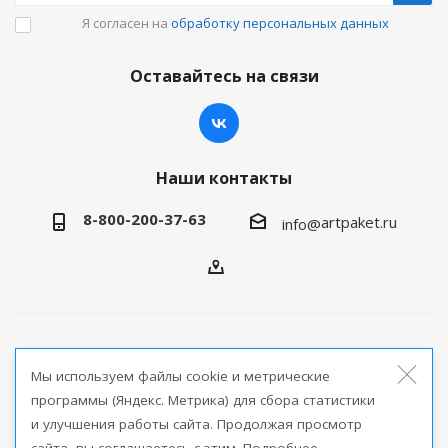
Я согласен на
обработку персональных данных
Оставайтесь на связи
Наши контакты
8-800-200-37-63
artpaket.ru
info@
2026 © Артпакет — интернет-магазин упаковочной
Мы используем файлы cookie и метрические
продукции
программы (Яндекс. Метрика) для сбора статистики
и улучшения работы сайта. Продолжая просмотр
Версия для печати