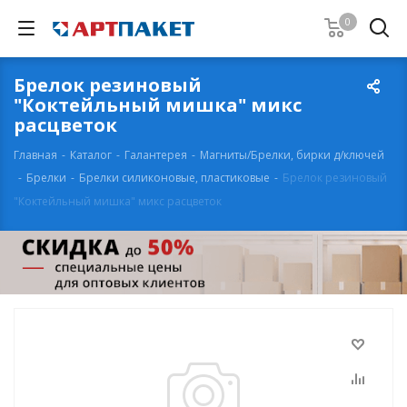
0
Брелок резиновый
"Коктейльный мишка" микс
расцветок
Главная
-
Каталог
-
Галантерея
-
Магниты/Брелки, бирки д/ключей
-
Брелки
-
Брелки силиконовые, пластиковые
-
Брелок резиновый
"Коктейльный мишка" микс расцветок