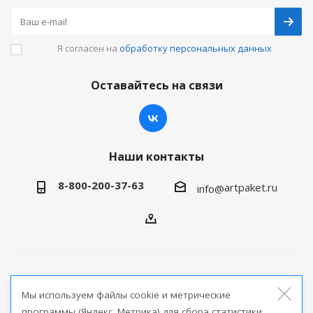
Я согласен на
обработку персональных данных
Оставайтесь на связи
Наши контакты
8-800-200-37-63
artpaket.ru
info@
2026 © Артпакет — интернет-магазин упаковочной
Мы используем файлы cookie и метрические
продукции
программы (Яндекс. Метрика) для сбора статистики