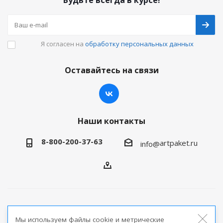
Будьте всегда в курсе!
Я согласен на
обработку персональных данных
Оставайтесь на связи
Наши контакты
8-800-200-37-63
artpaket.ru
info@
2026 © Артпакет — интернет-магазин упаковочной
Мы используем файлы cookie и метрические
продукции