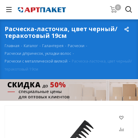
0
Расческа-ласточка, цвет черный/
теракотовый 19см
Главная
-
Каталог
-
Галантерея
-
Расчески
-
Расчески д/причесок, укладки волос
-
Расчески с металлической вилкой
-
Расческа-ласточка, цвет черный/
теракотовый 19см