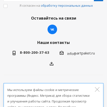
Я согласен на
обработку персональных данных
Оставайтесь на связи
Наши контакты
8-800-200-37-63
artpaket.ru
info@
2026 © Артпакет — интернет-магазин упаковочной
Мы используем файлы cookie и метрические
продукции
программы (Яндекс. Метрика) для сбора статистики
и улучшения работы сайта. Продолжая просмотр
Версия для печати