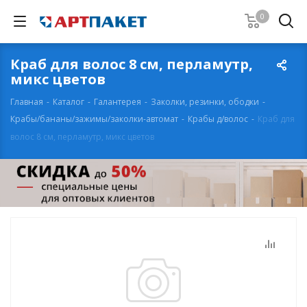
0
Краб для волос 8 см, перламутр,
микс цветов
Главная
-
Каталог
-
Галантерея
-
Заколки, резинки, ободки
-
Крабы/бананы/зажимы/заколки-автомат
-
Крабы д/волос
-
Краб для
волос 8 см, перламутр, микс цветов