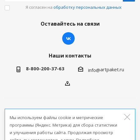
Я согласен на
обработку персональных данных
Оставайтесь на связи
Наши контакты
8-800-200-37-63
artpaket.ru
info@
2026 © Артпакет — интернет-магазин упаковочной
Мы используем файлы cookie и метрические
продукции
программы (Яндекс. Метрика) для сбора статистики
и улучшения работы сайта. Продолжая просмотр
Версия для печати