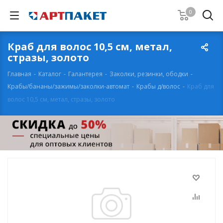
0
Краб для волос 10,5 см, метал,
стразы, золото
Главная
-
Каталог
-
Галантерея
-
Заколки, резинки, ободки
-
Крабы/бананы/зажимы/заколки-автомат
-
Крабы д/волос
-
Краб для
волос 10,5 см, метал, стразы, золото