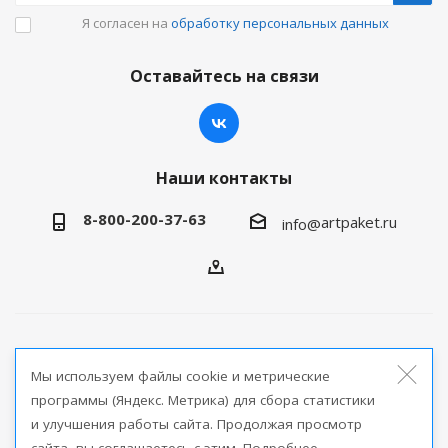
Я согласен на
обработку персональных данных
Оставайтесь на связи
Наши контакты
8-800-200-37-63
artpaket.ru
info@
2026 © Артпакет — интернет-магазин упаковочной
Мы используем файлы cookie и метрические
продукции
программы (Яндекс. Метрика) для сбора статистики
и улучшения работы сайта. Продолжая просмотр
Версия для печати