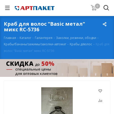
0
Краб для волос "Basic метал"
микс RC-5736
Главная
-
Каталог
-
Галантерея
-
Заколки, резинки, ободки
-
Крабы/бананы/зажимы/заколки-автомат
-
Крабы д/волос
-
Краб для
волос "Basic метал" микс RC-5736