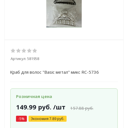
Артикул:
581958
Краб для волос "Basic метал" микс RC-5736
Розничная цена
149.99
руб.
/шт
157.88
руб.
-
5
%
Экономия
7.89
руб.