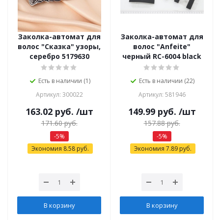
Заколка-автомат для
Заколка-автомат для
волос "Сказка" узоры,
волос "Anfeite"
серебро 5179630
черный RC-6004 black
Есть в наличии (1)
Есть в наличии (22)
Артикул: 300022
Артикул: 581946
163.02
руб.
/шт
149.99
руб.
/шт
171.60
руб.
157.88
руб.
-
5
%
-
5
%
Экономия
8.58
руб.
Экономия
7.89
руб.
В корзину
В корзину