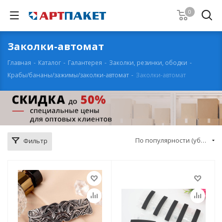
0
Заколки-автомат
Главная
-
Каталог
-
Галантерея
-
Заколки, резинки, ободки
-
Крабы/бананы/зажимы/заколки-автомат
-
Заколки-автомат
По популярности (убывание)
Фильтр