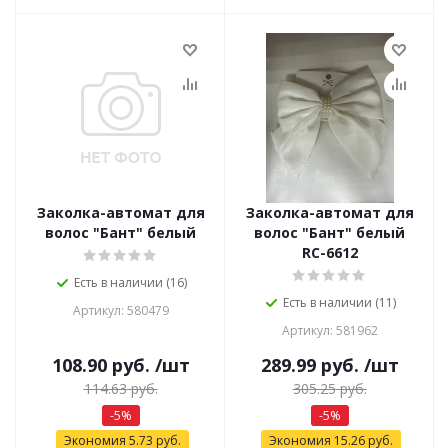
Заколка-автомат для
Заколка-автомат для
волос "Бант" белый
волос "Бант" белый
RC-6612
Есть в наличии (16)
Есть в наличии (11)
Артикул: 580479
Артикул: 581962
108.90
руб.
/шт
289.99
руб.
/шт
114.63
руб.
305.25
руб.
-
5
%
-
5
%
Экономия
5.73
руб.
Экономия
15.26
руб.