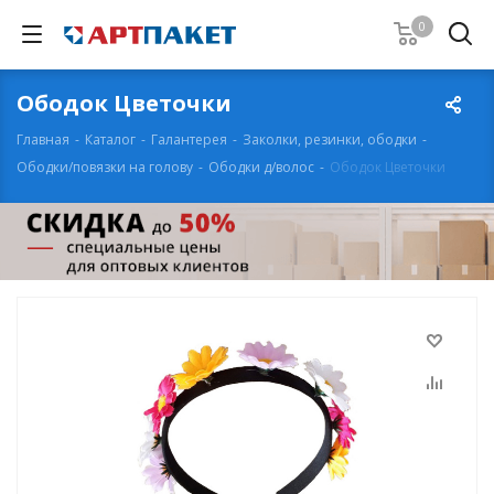
0
Ободок Цветочки
Главная
-
Каталог
-
Галантерея
-
Заколки, резинки, ободки
-
Ободки/повязки на голову
-
Ободки д/волос
-
Ободок Цветочки