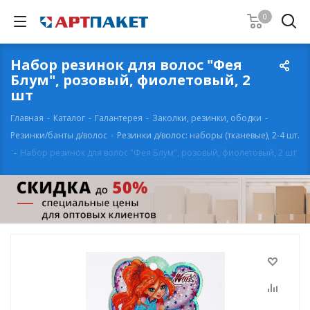
0
Набор резинок для волос "Фея
Блум", розовый, фиолетовый, 2
шт
Главная
-
Каталог
-
Галантерея
-
Заколки, резинки, ободки
-
Резинки/банты д/волос
-
Резинки д/волос: наборы (тканевые), 2-4 шт.
-
Набор резинок для волос "Фея Блум", розовый, фиолетовый, 2 шт