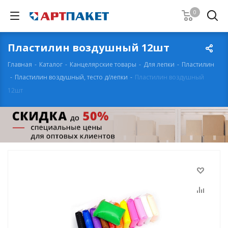
0
Пластилин воздушный 12шт
Главная
-
Каталог
-
Канцелярские товары
-
Для лепки
-
Пластилин
-
Пластилин воздушный, тесто д/лепки
-
Пластилин воздушный
12шт