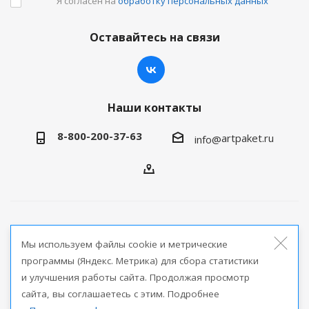
Я согласен на
обработку персональных данных
Оставайтесь на связи
Наши контакты
8-800-200-37-63
artpaket.ru
info@
2026 © Артпакет — интернет-магазин упаковочной
Мы используем файлы cookie и метрические
продукции
программы (Яндекс. Метрика) для сбора статистики
и улучшения работы сайта. Продолжая просмотр
Версия для печати
сайта, вы соглашаетесь с этим. Подробнее