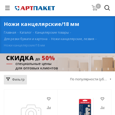
0
Ножи канцелярские/18 мм
Главная
-
Каталог
-
Канцелярские товары
-
Для резки бумаги и картона
-
Ножи канцелярские, лезвия
-
Ножи канцелярские/18 мм
По популярности (убывание)
Фильтр