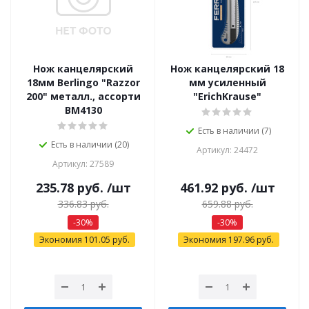
Нож канцелярский
Нож канцелярский 18
18мм Berlingo "Razzor
мм усиленный
200" металл., ассорти
"ErichKrause"
BM4130
Есть в наличии (7)
Есть в наличии (20)
Артикул: 24472
Артикул: 27589
235.78
руб.
/шт
461.92
руб.
/шт
336.83
руб.
659.88
руб.
-
30
%
-
30
%
Экономия
101.05
руб.
Экономия
197.96
руб.