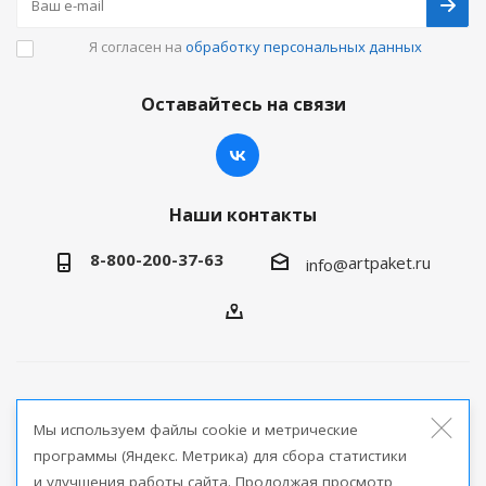
Я согласен на
обработку персональных данных
Оставайтесь на связи
Наши контакты
8-800-200-37-63
artpaket.ru
info@
2026 © Артпакет — интернет-магазин упаковочной
Мы используем файлы cookie и метрические
продукции
программы (Яндекс. Метрика) для сбора статистики
и улучшения работы сайта. Продолжая просмотр
Версия для печати