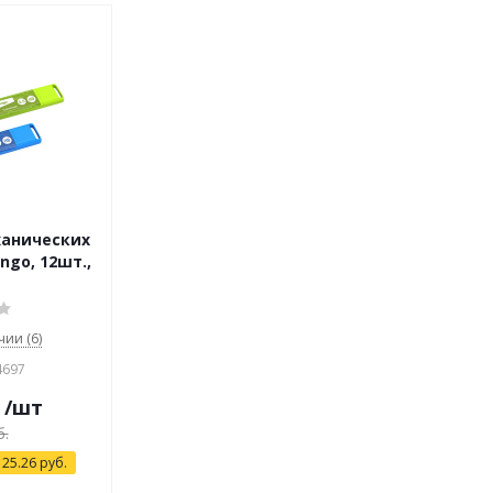
ханических
ngo, 12шт.,
чии (6)
4697
/шт
.
я
25.26
руб.