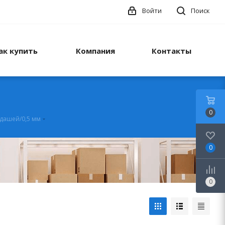
Войти
Поиск
ак купить
Компания
Контакты
0
ндашей/0,5 мм
0
0