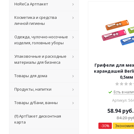
HoReCa Артпакет
Косметика и средства
личной гигиены
Одежда, чулочно-носочные
изделия, головные уборы
Упаковочные и расходные
материалы для бизнеса
Грифели для ме
карандашей Berli
Товары для дома
0,5мм
Продукты, напитки
Есть в нали
Артикул: 56
Товары д/бани, ванны
58.94
руб.
(!!) АртПакет дисконтная
84.20
руб
карта
-
30
%
Экономи