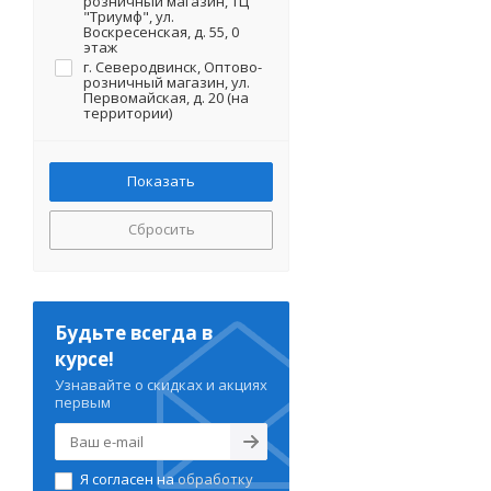
розничный магазин, ТЦ
"Триумф", ул.
Воскресенская, д. 55, 0
этаж
г. Северодвинск, Оптово-
розничный магазин, ул.
Первомайская, д. 20 (на
территории)
Сбросить
Будьте всегда в
курсе!
Узнавайте о скидках и акциях
первым
Я согласен на
обработку