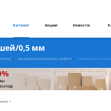
Каталог
Акции
Новости
К
шей/0,5 мм
точилки
-
Карандаши механические, грифели
-
Грифели д/мех. кара
ание)