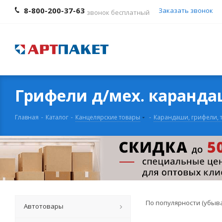
8-800-200-37-63
Заказать звонок
звонок бесплатный
Грифели д/мех. каранда
Главная
-
Каталог
-
Канцелярские товары
-
Карандаши, грифели, 
По популярности (убыв
Автотовары