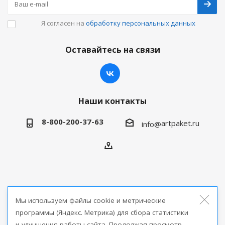
Я согласен на
обработку персональных данных
Оставайтесь на связи
Наши контакты
8-800-200-37-63
artpaket.ru
info@
2026 © Артпакет — интернет-магазин упаковочной
Мы используем файлы cookie и метрические
продукции
программы (Яндекс. Метрика) для сбора статистики
и улучшения работы сайта. Продолжая просмотр