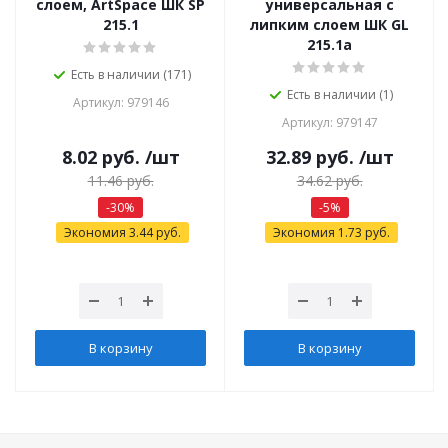
слоем, ArtSpace ШК SP
универсальная с
215.1
липким слоем ШК GL
215.1a
Есть в наличии (171)
Есть в наличии (1)
Артикул: 979146
Артикул: 979147
8.02
руб.
/шт
32.89
руб.
/шт
11.46
руб.
34.62
руб.
-
30
%
-
5
%
Экономия
3.44
руб.
Экономия
1.73
руб.
В корзину
В корзину