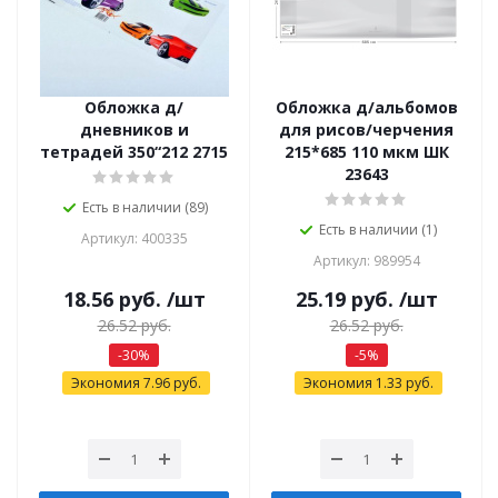
Обложка д/
Обложка д/альбомов
дневников и
для рисов/черчения
тетрадей 350“212 2715
215*685 110 мкм ШК
23643
Есть в наличии (89)
Есть в наличии (1)
Артикул: 400335
Артикул: 989954
18.56
руб.
/шт
25.19
руб.
/шт
26.52
руб.
26.52
руб.
-
30
%
-
5
%
Экономия
7.96
руб.
Экономия
1.33
руб.