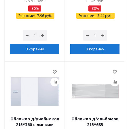
26.52
руб.
11.46
руб.
-
30
%
-
30
%
Экономия
7.96
руб.
Экономия
3.44
руб.
В корзину
В корзину
Обложка д/учебников
Обложка д/альбомов
215*360 с липким
215*685