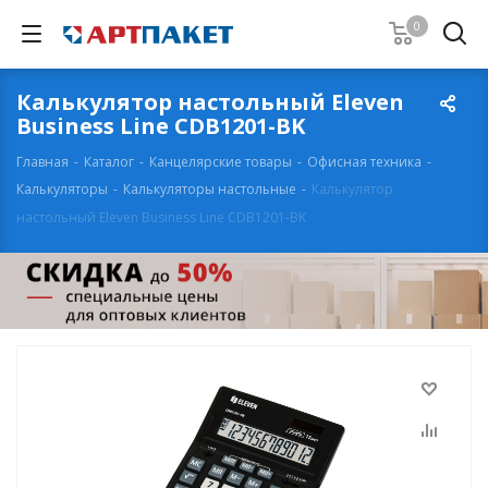
0
Калькулятор настольный Eleven
Business Line CDB1201-BK
Главная
-
Каталог
-
Канцелярские товары
-
Офисная техника
-
Калькуляторы
-
Калькуляторы настольные
-
Калькулятор
настольный Eleven Business Line CDB1201-BK