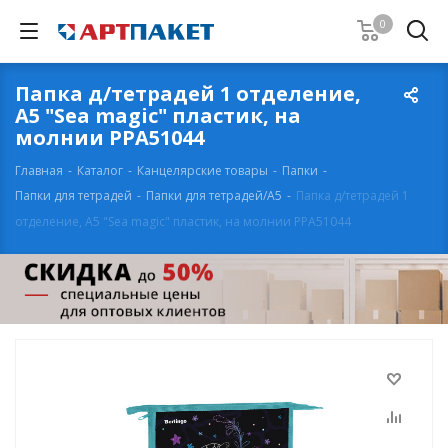
0
Папка д/тетрадей 1 отделение,
А5 "Sea magic" пластик, на
молнии PPA51044
Главная
-
Каталог
-
Канцелярские товары
-
Папки
-
Папки для тетрадей
-
Папки для тетрадей/А5
-
Папка д/тетрадей 1
отделение, А5 "Sea magic" пластик, на молнии PPA51044