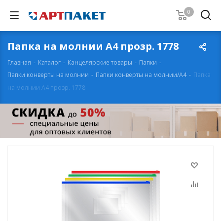
0
Пaпкa на молнии А4 пpoзp. 1778
Главная
-
Каталог
-
Канцелярские товары
-
Папки
-
Папки конверты на молнии
-
Папки конверты на молнии/А4
-
Пaпкa
на молнии А4 пpoзp. 1778