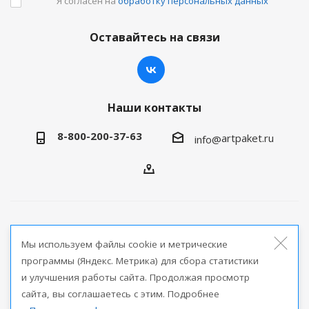
Я согласен на
обработку персональных данных
Оставайтесь на связи
Наши контакты
8-800-200-37-63
artpaket.ru
info@
2026 © Артпакет — интернет-магазин упаковочной
Мы используем файлы cookie и метрические
продукции
программы (Яндекс. Метрика) для сбора статистики
и улучшения работы сайта. Продолжая просмотр
Версия для печати
сайта, вы соглашаетесь с этим. Подробнее