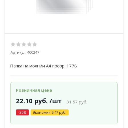
Артикул:
400247
Пaпкa на молнии А4 пpoзp. 1778
Розничная цена
22.10
руб.
/шт
31.57
руб.
-
30
%
Экономия
9.47
руб.